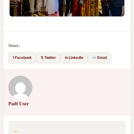
Share:
f Facebook
𝕏 Twitter
in LinkedIn
Email
Padt User
←