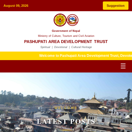
August 09, 2026
Suggestion
Government of Nepal
Ministry of Culture, Tourism and Civil Aviation
PASHUPATI AREA DEVELOPMENT TRUST
Spiritual | Devotional | Cultural Heritage
Welcome to Pashupati Area Development Trust, Devotees are 
☰
HERITAGE
WELCOME
LATEST POSTS
LATEST POSTS