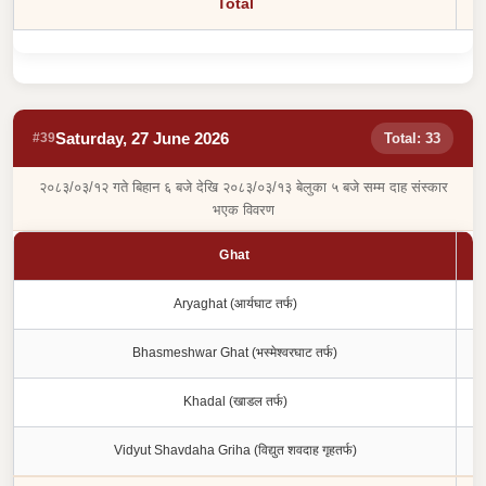
Total
Saturday, 27 June 2026
#39
Total: 33
२०८३/०३/१२ गते बिहान ६ बजे देखि २०८३/०३/१३ बेलुका ५ बजे सम्म दाह संस्कार
भएक विवरण
Ghat
Aryaghat (आर्यघाट तर्फ)
Bhasmeshwar Ghat (भस्मेश्वरघाट तर्फ)
Khadal (खाडल तर्फ)
Vidyut Shavdaha Griha (विद्युत शवदाह गृहतर्फ)