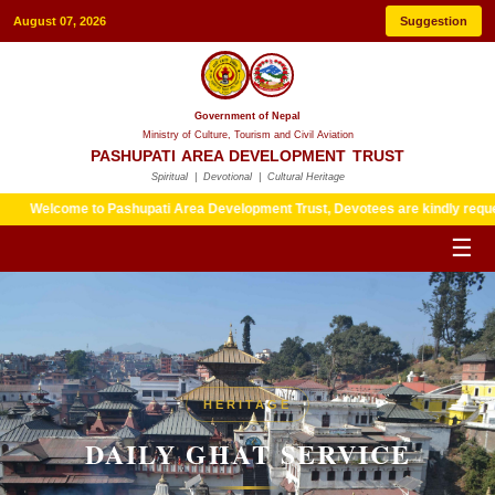
August 07, 2026
Suggestion
Government of Nepal
Ministry of Culture, Tourism and Civil Aviation
PASHUPATI AREA DEVELOPMENT TRUST
Spiritual | Devotional | Cultural Heritage
 to Pashupati Area Development Trust, Devotees are kindly requested to follo
☰
HERITAGE
DAILY GHAT SERVICE