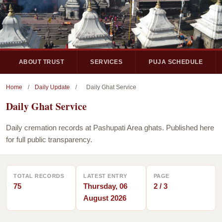
ABOUT TRUST
SERVICES
PUJA SCHEDULE
Home
/
Daily Update
/
Daily Ghat Service
Daily Ghat Service
Daily cremation records at Pashupati Area ghats. Published here
for full public transparency.
TOTAL RECORDS
LATEST ENTRY
PAGE
75
Thursday, 06
2 / 3
August 2026