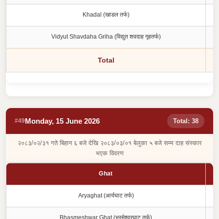
Khadal (खाडल तर्फ)
Vidyut Shavdaha Griha (विद्युत शवदाह गृहतर्फ)
Total
Monday, 15 June 2026
#49
Total: 38
२०८३/०२/३१ गते बिहान ६ बजे देखि २०८३/०३/०१ बेलुका ५ बजे सम्म दाह संस्कार
भएक विवरण
Ghat
Aryaghat (आर्यघाट तर्फ)
Bhasmeshwar Ghat (भस्मेश्वरघाट तर्फ)