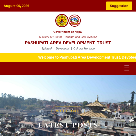
August 06, 2026
Suggestion
Government of Nepal
Ministry of Culture, Tourism and Civil Aviation
PASHUPATI AREA DEVELOPMENT TRUST
Spiritual | Devotional | Cultural Heritage
Welcome to Pashupati Area Development Trust, Devotees are ki
☰
HERITAGE
WELCOME
LATEST POSTS
LATEST POSTS